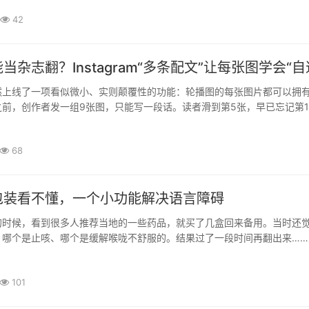
42
当杂志翻？Instagram“多条配文”让每张图学会“自
am 悄然上线了一项看似微小、实则颠覆性的功能：轮播图的每张图片都可以拥
前，创作者发一组9张图，只能写一段话。读者滑到第5张，早已忘记第
测评、攻略类内容尤其吃亏——信息密度高，却被迫挤在同一段文案里，·
68
包装看不懂，一个小功能解决语言障碍
的时候，看到很多人推荐当地的一些药品，就买了几盒回来备用。当时还
，哪个是止咳、哪个是缓解喉咙不舒服的。结果过了一段时间再翻出来……
全是日文，瞬间懵了🧠包装看着都差不多，想确认一下具体用途，又不··
101