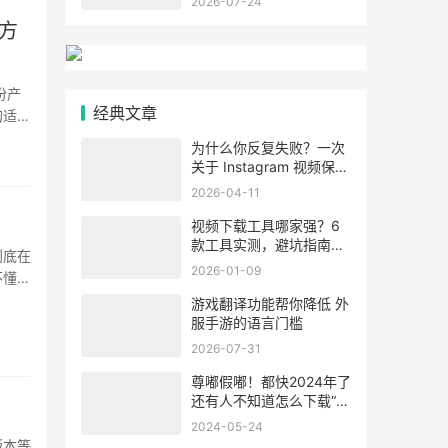
2026-07-24
的方
份产
经典文章
的适合
··
为什么你反复失败？一次
关于 Instagram 视频保存
的认知校正
2026-04-11
视频下载工具哪家强？6
款工具实测，避坑指南看
到底在
这篇就够了
2026-01-09
不懂。
游戏翻译功能帮你降低 外
服手游的语言门槛
2026-07-31
尊嘟假嘟！都快2024年了
还有人不知道怎么下载“X”
视频到手机相册？
2024-05-24
版本等