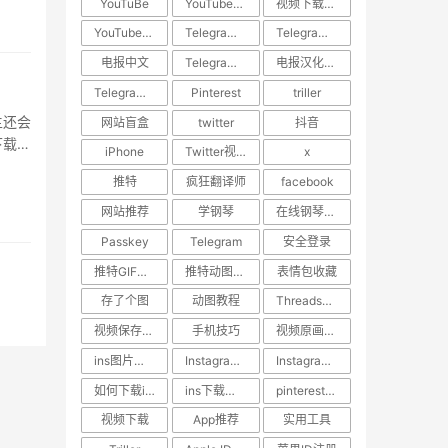
YouTuBe
YouTube视频下载
视频下载教程
YouTube视频搬运
​Telegram汉化
Telegram中文设置
电报中文
Telegram使用技巧
电报汉化方法
Telegram教程
Pinterest
triller
主还会
网站盲盒
twitter
抖音
下载的
iPhone
Twitter视频去水印
x
·
推特
疯狂翻译师
facebook
网站推荐
学钢琴
在线钢琴学习网站
Passkey
Telegram
安全登录
推特GIF存图
推特动图保存
表情包收藏
存了个图
动图教程
Threads教程
视频保存技巧
手机技巧
视频原画质下载
ins图片下载
Instagram图片保存
Instagram内容下载
如何下载ins照片
ins下载助手
pinterest视频下载
视频下载
App推荐
实用工具