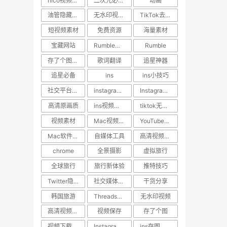
nico视频如何保存到手机
二次元必备工具
动画
油管隐藏技巧
无水印视频下载
TikTok去水印
短视频素材
免费资源
海量素材
宝藏网站
Rumble视频下载
Rumble
存了个图App
歌词翻译
追星神器
追星必备
ins
ins小技巧
社交平台教程
instagram点赞记录找回
Instagram视频下载
高清原画质
ins视频压缩原因
tiktok无水印视频下载
视频素材
Mac视频下载工具
YouTube高清下载
Mac软件推荐
自媒体工具
高清视频下载神器
chrome
全景摄影
虚拟旅行
全球旅行
旅行新体验
推特技巧
Twitter隐藏功能
社交媒体小技巧
干货分享
韩国旅游
Threads视频下载
无水印视频
高清视频下载
视频保存
存了个图
视频下载神器
Instagram高清下载
ins存图技巧