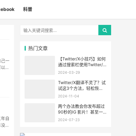
cebook
科普
热门文章
【Twitter/X小技巧】如何
自己一
通过搜索栏使用Twitter/X
可以，
的高级搜索功能
2024-03-29
Twitter/X翻译不灵了？试
试这3个方法，轻松恢
复！
2024-11-04
两个办法教会你发布超过
容
90秒的IG 影片！甚至一
小时！
三年自
2024-07-23
本没听
··