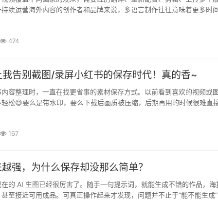
于持续运营海外内容的创作者和品牌来说，多语言制作往往意味着更多时
YouTube 推出的「多语种自动配音」功能，让这一过程变得更加简单。··
474
让我告别截图/录屏小红书的保存时代！真的香~
书内容整理时，一直在找更省事的素材保存方式。以前看到喜欢的视频或
不轻松😅要么是带水印，要么下载后画质被压缩，后期再用的时候很难直
页解析工具：❌ 广告多❌ 步骤绕❌ 有时候还解析失败整体体验就是——··
167
来越强，为什么保存却没那么简单？
在的 AI 生图已经很厉害了。随手一句提示词，就能生成不错的作品，海
甚至接近可用成品。可真正操作起来才发现，问题并不止于“能不能生成”
好保存”——水印明显，并不适合后续使用。这个细节上的阻碍，正···