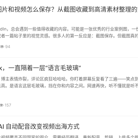
dIn图片和视频怎么保存？从截图收藏到高清素材整理
nkedIn，总会遇到一些值得收藏的内容。可能是一张优秀的行业案例图，一
或者一篇帖子里的视觉灵感。很多人的第一反应是：截图保存。但截图真
一段时间打开手机相册，往往会发现大量重复图片：带有网页边框、点赞·
94
Tok，一直隔着一层“语言毛玻璃”
。博主表情炸裂，评论区疯狂哈哈哈。你盯着屏幕反复看了三遍——笑点
点高。是语言这层毛玻璃，挡在你和内容之间。网速再快，听不懂就是听
这堵墙TikTok其实自带了“破墙工具”，只是藏得有点深。第一个，全···
157
e AI 自动配音改变视频出海方式
个视频覆盖不同国家的观众，需要经历翻译、重新配音、剪辑、上传多个