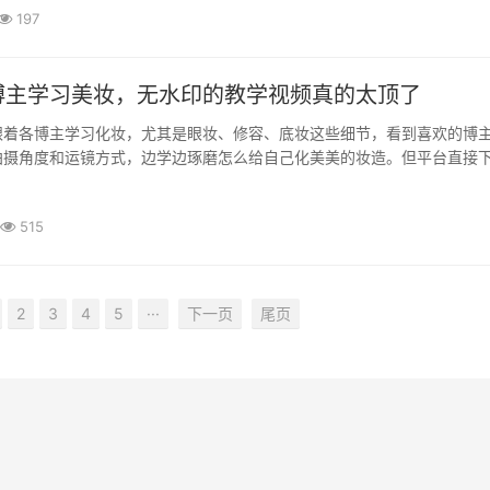
197
博主学习美妆，无水印的教学视频真的太顶了
跟着各博主学习化妆，尤其是眼妆、修容、底妆这些细节，看到喜欢的博
拍摄角度和运镜方式，边学边琢磨怎么给自己化美美的妆造。但平台直接
，而且有些画质没那么清楚，放大看眼线、睫毛这些细节的时候，总觉··
515
2
3
4
5
···
下一页
尾页