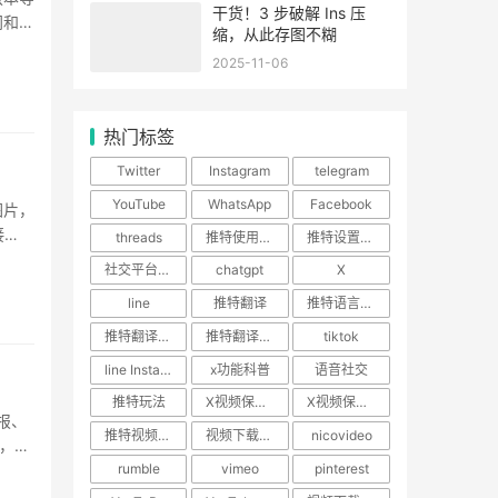
干货！3 步破解 Ins 压
间和制
缩，从此存图不糊
·
2025-11-06
热门标签
Twitter
Instagram
telegram
YouTube
WhatsApp
Facebook
图片，
接
threads
推特使用技巧
推特设置教程
·
社交平台使用指南
chatgpt
X
line
推特翻译
推特语言设置
推特翻译功能
推特翻译插件
tiktok
line Instagram
x功能科普
语音社交
推特玩法
X视频保存攻略
X视频保存教程
报、
推特视频下载
视频下载神器
nicovideo
，而
rumble
vimeo
pinterest