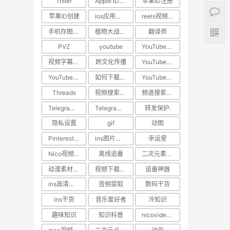
Triller
Apple ID教程
苹果ID注册
苹果ID创建
ios应用下载
reels视频下载教程
手机存图神器
植物大战僵尸
翻译师
PVZ
youtube
YouTube技巧
视频字幕翻译
跨文化传播
YouTube下载
YouTube视频下载
如何下载YouTube视频
YouTube教程
Threads
视频搜索方法
频道搜索方法
Telegram隐私保护
Telegram技巧
转发保护.
隐私设置
gif
动图
Pinterest动图保存
ins图片保存.日常美图
幸运星
Nico视频下载
离线追番
二次元素材下载
动漫素材保存
视频下载工具
追番神器
ins高清视频下载
音频提取
数码干货
ins干货
音乐爱好者
冷知识
趣味知识
知识科普
nicovideo视频下载