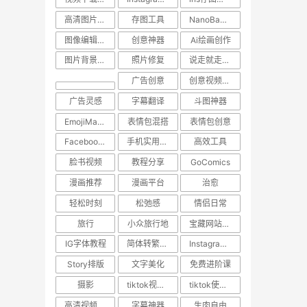
高清图片保存
存图工具
NanoBanana
图像编辑工具
创意神器
Ai绘画创作
图片背景转换
照片修复
说走就走的旅行
广告创意
创意视频下载
广告灵感
字幕翻译
斗图神器
EmojiMashup
表情包混搭
表情包创意
Facebook视频保存
手机实用技巧
高效工具
脸书视频
教程分享
GoComics
漫画推荐
漫画平台
治愈
轻松时刻
松弛感
情侣日常
旅行
小众旅行地
宝藏网站推荐
IG字体教程
简体转繁体技巧
Instagram使用技巧
Story排版
文字美化
免费进阶课
摄影
tiktok视频下载
tiktok使用技巧
高清视频下载
字幕神器
生肉自由