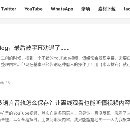
Twitter
YouTube
WhatsApp
杂项
素材下载
fa
log，最后被字幕劝退了……
二创的时候，找到一个不错的YouTube视频，但经常会发现字幕，需要
，整理内容。但现在基本已经告别这种磨人的操作了！用【水印抹布】就
载素材的软件吗?他的剪辑页面有很多剪辑功能，其中还包括‘编辑字幕···
26
be多语言音轨怎么保存？让离线观看也能听懂视频内
机里的YouTube视频，其实自带多国语言，只是你一直没发现。我看了
面全懂，耳朵全程掉线。朋友问那头内容，我只能尴尬地笑——因为我根
到某天手滑点开设置，才惊觉：同一部视频，早就藏了好几条音轨。在线·