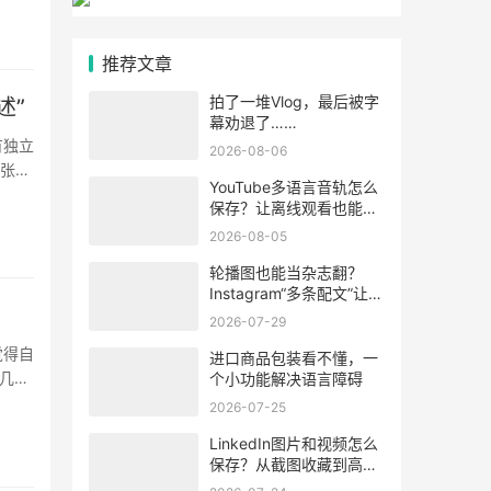
推荐文章
拍了一堆Vlog，最后被字
述”
幕劝退了……
有独立
2026-08-06
1张在
YouTube多语言音轨怎么
··
保存？让离线观看也能听
懂视频内容
2026-08-05
轮播图也能当杂志翻？
Instagram“多条配文”让每
张图学会“自述”
2026-07-29
觉得自
进口商品包装看不懂，一
几个
个小功能解决语言障碍
·
2026-07-25
LinkedIn图片和视频怎么
保存？从截图收藏到高清
素材整理的方法