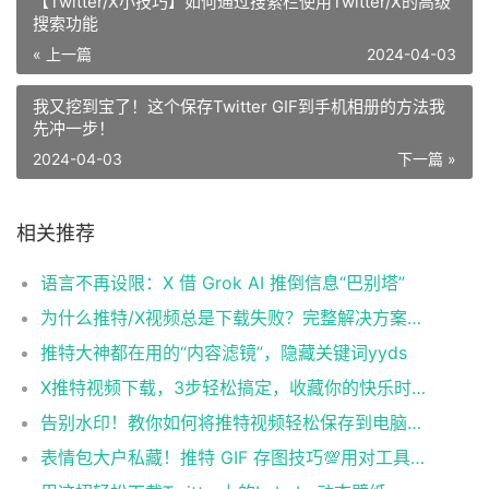
【Twitter/X小技巧】如何通过搜索栏使用Twitter/X的高级
搜索功能
« 上一篇
2024-04-03
我又挖到宝了！这个保存Twitter GIF到手机相册的方法我
先冲一步！
2024-04-03
下一篇 »
相关推荐
语言不再设限：X 借 Grok AI 推倒信息“巴别塔”
为什么推特/X视频总是下载失败？完整解决方案与工具对比
推特大神都在用的“内容滤镜”，隐藏关键词yyds
X推特视频下载，3步轻松搞定，收藏你的快乐时光！📥
告别水印！教你如何将推特视频轻松保存到电脑，完美无损！
表情包大户私藏！推特 GIF 存图技巧💯用对工具再也不怕喜欢的图消失