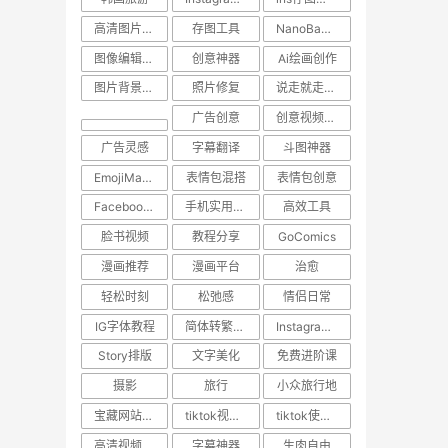
高清图片保存
存图工具
NanoBanana
图像编辑工具
创意神器
Ai绘画创作
图片背景转换
照片修复
说走就走的旅行
广告创意
创意视频下载
广告灵感
字幕翻译
斗图神器
EmojiMashup
表情包混搭
表情包创意
Facebook视频保存
手机实用技巧
高效工具
脸书视频
教程分享
GoComics
漫画推荐
漫画平台
治愈
轻松时刻
松弛感
情侣日常
IG字体教程
简体转繁体技巧
Instagram使用技巧
Story排版
文字美化
免费进阶课
摄影
旅行
小众旅行地
宝藏网站推荐
tiktok视频下载
tiktok使用技巧
高清视频下载
字幕神器
生肉自由