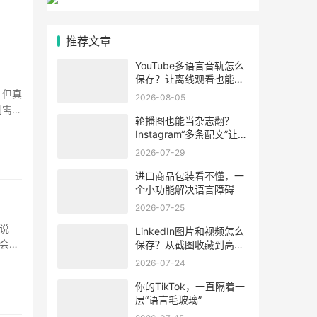
推荐文章
YouTube多语言音轨怎么
保存？让离线观看也能听
懂视频内容
。但真
2026-08-05
到需要
轮播图也能当杂志翻？
·
Instagram“多条配文”让每
张图学会“自述”
2026-07-29
进口商品包装看不懂，一
个小功能解决语言障碍
？
2026-07-25
说
LinkedIn图片和视频怎么
会尝
保存？从截图收藏到高清
素材整理的方法
2026-07-24
你的TikTok，一直隔着一
层“语言毛玻璃”