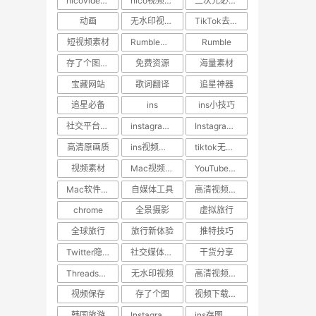
nicovideo视频下载
nico视频如何保存到手机
二次元必备工具
动画
无水印视频下载
TikTok去水印
短视频素材
Rumble视频下载
Rumble
存了个图App
免费资源
海量素材
宝藏网站
歌词翻译
追星神器
追星必备
ins
ins小技巧
社交平台教程
instagram点赞记录找回
Instagram视频下载
高清原画质
ins视频压缩原因
tiktok无水印视频下载
视频素材
Mac视频下载工具
YouTube高清下载
Mac软件推荐
自媒体工具
高清视频下载神器
chrome
全景摄影
虚拟旅行
全球旅行
旅行新体验
推特技巧
Twitter隐藏功能
社交媒体小技巧
干货分享
Threads视频下载
无水印视频
高清视频下载
视频保存
存了个图
视频下载神器
韩国旅游
Instagram高清下载
ins存图技巧