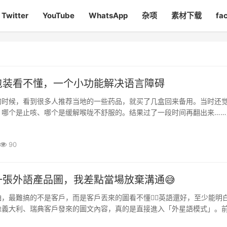
Twitter
YouTube
WhatsApp
杂项
素材下载
fa
包装看不懂，一个小功能解决语言障碍
的时候，看到很多人推荐当地的一些药品，就买了几盒回来备用。当时还
，哪个是止咳、哪个是缓解喉咙不舒服的。结果过了一段时间再翻出来……
全是日文，瞬间懵了🧠包装看着都差不多，想确认一下具体用途，又不··
90
一張外語產品圖，我差點當場放棄溝通😅
，最難搞的不是客戶，而是客戶丟來的圖看不懂😵‍💫英語還好，至少能明
像義大利、瑞典客戶發來的圖文內容，真的是直接進入「外星語模式」。
利的客戶，丟來一張產品說明圖，要我們確認規格。整張圖密密麻···