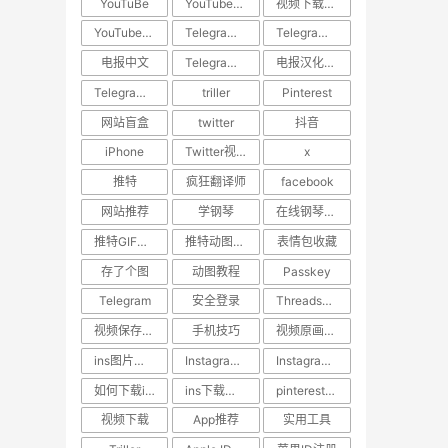
YouTuBe
YouTube视频下载
视频下载教程
YouTube视频搬运
​Telegram汉化
Telegram中文设置
电报中文
Telegram使用技巧
电报汉化方法
Telegram教程
triller
Pinterest
网站盲盒
twitter
抖音
iPhone
Twitter视频去水印
x
推特
疯狂翻译师
facebook
网站推荐
学钢琴
在线钢琴学习网站
推特GIF存图
推特动图保存
表情包收藏
存了个图
动图教程
Passkey
Telegram
安全登录
Threads教程
视频保存技巧
手机技巧
视频原画质下载
ins图片下载
Instagram图片保存
Instagram内容下载
如何下载ins照片
ins下载助手
pinterest视频下载
视频下载
App推荐
实用工具