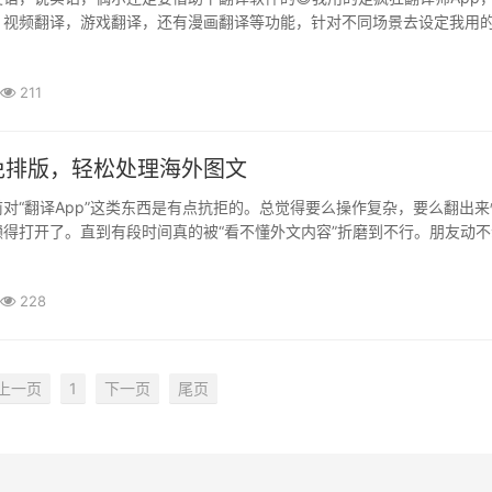
，视频翻译，游戏翻译，还有漫画翻译等功能，针对不同场景去设定我用
到外文 → 直接复制 → 打开App粘进去 → 一键出结果⚡不同场景下···
211
免排版，轻松处理海外图文
对“翻译App”这类东西是有点抗拒的。总觉得要么操作复杂，要么翻出来
得打开了。直到有段时间真的被“看不懂外文内容”折磨到不行。朋友动不
工作里老板也开始发英文资料、截图、PPT。最烦的不是内容难，是···
228
上一页
1
下一页
尾页