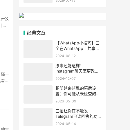
2026-07-15
支付这
什
经典文章
【WhatsApp小技巧】三
个在WhatsApp上共享
Google Drive文件的方法
2024-08-12
原来还能这样！
Instagram聊天室更改好
看懂一
友昵称功能真的超给力！
2024-12-07
己看都
相册越来越乱的幕后设
置：你可能从未检查的
Instagram默认项
2026-05-09
三招让你在不触发
Telegram已读回执的功能
下阅读消息！
2024-05-14
，他里