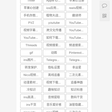
Triller
Apple ID教程
苹果ID注册
苹果ID创建
ios应用下载
reels视频下载教程
手机存图神器
植物大战僵尸
翻译师
PVZ
youtube
YouTube技巧
视频字幕翻译
跨文化传播
YouTube下载
YouTube视频下载
如何下载YouTube视频
YouTube教程
Threads
视频搜索方法
频道搜索方法
gif
动图
Pinterest动图保存
ins图片保存.日常美图
Telegram隐私保护
Telegram技巧
转发保护.
隐私设置
幸运星
Nico视频下载
离线追番
二次元素材下载
动漫素材保存
视频下载工具
追番神器
冷知识
趣味知识
知识科普
ins高清视频下载
音频提取
数码干货
ins干货
音乐爱好者
油管隐藏技巧