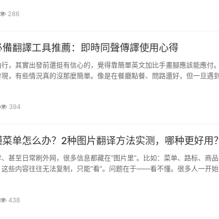
286
必備翻譯工具推薦：即時同聲傳譯使用心得
由行，其實出發前還挺有信心的，覺得靠簡單英文加比手畫腳應該能應付
發現，有些情況真的沒那麼簡單。像是在餐廳點餐、問路還好，但一旦遇
，比如跟民宿老闆溝通、問一些比較細節的交通問題，就很容易卡住。··
394
懂菜单怎么办？2种图片翻译方法实测，哪种更好用
、甚至日常刷外网，很多信息都藏在“图片里”。比如：菜单、路标、商品
这些内容往往无法复制，只能“看”。问题在于——看不懂。很多人一开始
，但效率低、容易出错。这也是为什么“图片翻译工具”逐渐成为刚···
438