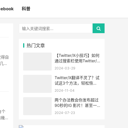
cebook
科普
热门文章
【Twitter/X小技巧】如何
觉得自
通过搜索栏使用Twitter/X
几个
的高级搜索功能
2024-03-29
·
Twitter/X翻译不灵了？试
试这3个方法，轻松恢
复！
2024-11-04
两个办法教会你发布超过
90秒的IG 影片！甚至一
小时！
白个
2024-07-23
前幾天