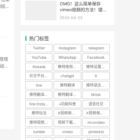
OMG！这么简单保存
的较多
vimeo视频的方法！错过
这篇文章你可就损失了一
2024-04-23
个亿！
热门标签
Twitter
Instagram
telegram
YouTube
WhatsApp
Facebook
怪怪
动甩
threads
推特使用技巧
推特设置教程
社交平台使用指南
chatgpt
X
line
推特翻译
推特语言设置
推特翻译功能
推特翻译插件
tiktok
line Instagram
x功能科普
语音社交
推特玩法
X视频保存攻略
X视频保存教程
推特视频下载
视频下载神器
nicovideo
rumble
vimeo
pinterest