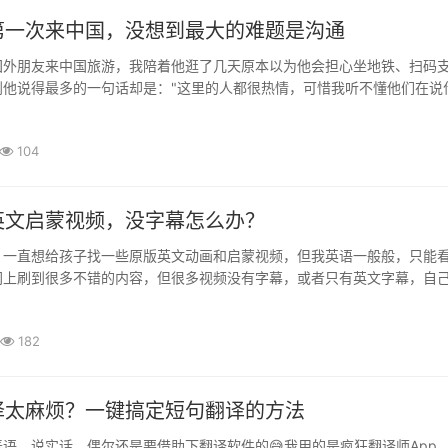
第一次来中国，没想到最大的难题是沟通
国外朋友来中国旅游，我陪着他逛了几天原本以为他会担心坐地铁、扫码
到他说得最多的一句话却是："这里的人都很热情，可惜我听不懂他们在说
场景都有英文提示，但真正到了餐厅点餐、商场购物、问路或者···
104
英文启蒙视频，没字幕怎么办？
，一直想给孩子找一些原版英文动画和启蒙视频，但我英语一般般，只能
网上刷到很多不错的内容，但很多视频没有字幕，或者只有英文字幕，自
教孩子了。后来是朋友推荐我用“疯狂翻译师”这个软件，说里面有个···
182
译太麻烦？一键搞定短句翻译的方法
语，说实话，偶尔还是要借助下翻译软件的😅我用的是疯狂翻译师App