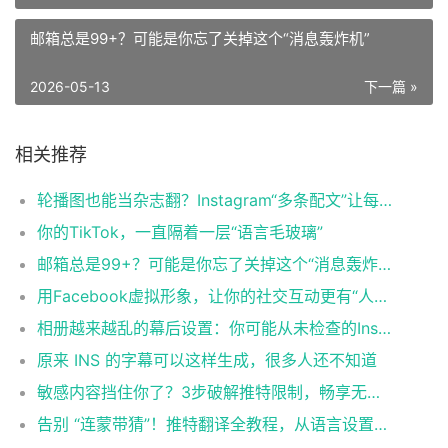
邮箱总是99+？可能是你忘了关掉这个“消息轰炸机”
2026-05-13
下一篇 »
相关推荐
轮播图也能当杂志翻？Instagram“多条配文”让每张图学会“自述”
你的TikTok，一直隔着一层“语言毛玻璃”
邮箱总是99+？可能是你忘了关掉这个“消息轰炸机”
用Facebook虚拟形象，让你的社交互动更有“人味儿”
相册越来越乱的幕后设置：你可能从未检查的Instagram默认项
原来 INS 的字幕可以这样生成，很多人还不知道
敏感内容挡住你了？3步破解推特限制，畅享无限精彩！🔥
告别 “连蒙带猜”！推特翻译全教程，从语言设置到无按钮推文都能解