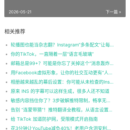
2026-05-21
下一篇 »
相关推荐
轮播图也能当杂志翻？Instagram“多条配文”让每张图学会“自述”
你的TikTok，一直隔着一层“语言毛玻璃”
邮箱总是99+？可能是你忘了关掉这个“消息轰炸机”
用Facebook虚拟形象，让你的社交互动更有“人味儿”
相册越来越乱的幕后设置：你可能从未检查的Instagram默认项
原来 INS 的字幕可以这样生成，很多人还不知道
敏感内容挡住你了？3步破解推特限制，畅享无限精彩！🔥
告别 “连蒙带猜”！推特翻译全教程，从语言设置到无按钮推文都能解
给 TikTok 加道防护网，受限模式开启指南
花3分钟让YouTube减负40%！老用户含泪安利的插件有多强？