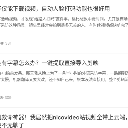
不仅能下载视频，自动人脸打码功能也很好用
活动视频，才发现“给路人打码”这件事，远比想象中费时间。尤其是商场
下采访这种场景，镜头里经常会拍到很多无关的人。有时候视频都快剪完
个路人的正脸特别清楚。删掉镜头吧，可惜。不删吧，又担心隐私问题··
331
没有字幕怎么办？一键提取直接导入剪映
还在电脑前发呆。那天我从晚上为了一条半小时的外语采访字幕，一路翻到
写太慢，机器翻译又要大改，还不如自己来，根本没法直接用，整个剪辑
题还没做完，脑子已经开始发木，咖啡都凉了。快四点的时候，我试了下·
309
救命神器！我居然把nicovideo站视频全带上云端
接不无聊了