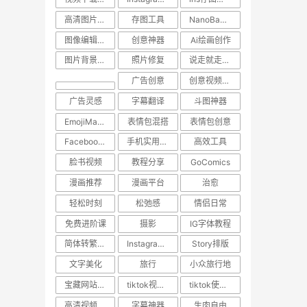
高清图片保存
存图工具
NanoBanana
图像编辑工具
创意神器
Ai绘画创作
图片背景转换
照片修复
说走就走的旅行
广告创意
创意视频下载
广告灵感
字幕翻译
斗图神器
EmojiMashup
表情包混搭
表情包创意
Facebook视频保存
手机实用技巧
高效工具
脸书视频
教程分享
GoComics
漫画推荐
漫画平台
治愈
轻松时刻
松弛感
情侣日常
免费进阶课
摄影
IG字体教程
简体转繁体技巧
Instagram使用技巧
Story排版
文字美化
旅行
小众旅行地
宝藏网站推荐
tiktok视频下载
tiktok使用技巧
高清视频下载
字幕神器
生肉自由