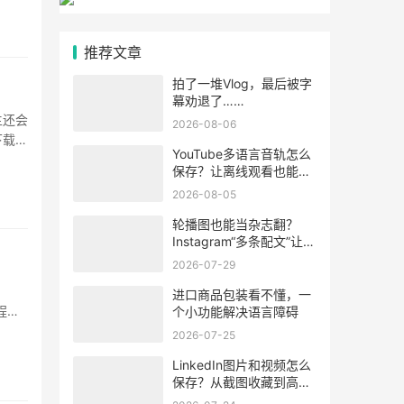
推荐文章
拍了一堆Vlog，最后被字
幕劝退了……
主还会
2026-08-06
下载的
YouTube多语言音轨怎么
·
保存？让离线观看也能听
懂视频内容
2026-08-05
轮播图也能当杂志翻？
Instagram“多条配文”让每
张图学会“自述”
2026-07-29
」
进口商品包装看不懂，一
程处
个小功能解决语言障碍
2026-07-25
LinkedIn图片和视频怎么
保存？从截图收藏到高清
素材整理的方法