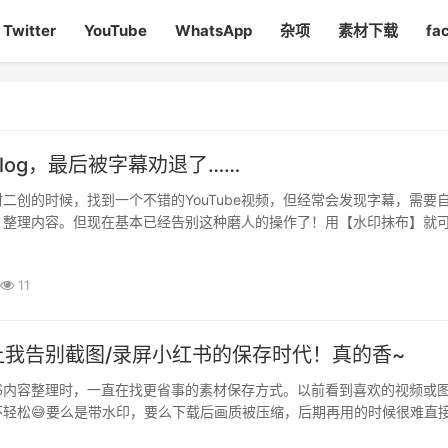
Twitter
YouTube
WhatsApp
杂项
素材下载
fa
log，最后被字幕劝退了……
二创的时候，找到一个不错的YouTube视频，但经常会发现字幕，需要
，整理内容。但现在基本已经告别这种磨人的操作了！用【水印抹布】就
载素材的软件吗?他的剪辑页面有很多剪辑功能，其中还包括‘编辑字幕···
11
让我告别截图/录屏小红书的保存时代！真的香~
书内容整理时，一直在找更省事的素材保存方式。以前看到喜欢的视频或
不轻松😅要么是带水印，要么下载后画质被压缩，后期再用的时候很难直
页解析工具：❌ 广告多❌ 步骤绕❌ 有时候还解析失败整体体验就是——··