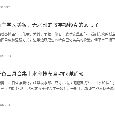
162
博主学习美妆，无水印的教学视频真的太顶了
跟着各博主学习化妆，尤其是眼妆、修容、底妆这些细节，看到喜欢的博
拍摄角度和运镜方式，边学边琢磨怎么给自己化美美的妆造。但平台直接
，而且有些画质没那么清楚，放大看眼线、睫毛这些细节的时候，总觉··
508
必备工具合集｜水印抹布全功能详解📲
博主、日常存素材，经常被水印、尺寸、格式问题困扰？😵‍💫「水印抹布
下载 + 剪辑处理 + 格式转换全整合在一起📱，一部手机就能完成素材全流
析，全网素材随心存📥不管是短视频还是图文素材，只要复制链接就···
231