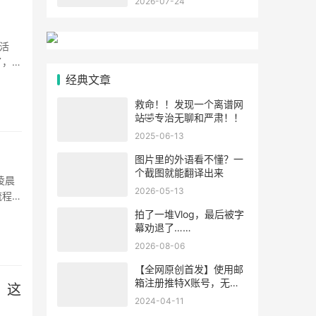
2026-07-24
活
了，才
·
经典文章
救命！！发现一个离谱网
站🤣专治无聊和严肃！！
2025-06-13
图片里的外语看不懂？一
个截图就能翻译出来
凌晨
2026-05-13
流程直
··
拍了一堆Vlog，最后被字
幕劝退了……
2026-08-06
【全网原创首发】使用邮
箱注册推特X账号，无需
，这
绑定手机验证码！
2024-04-11