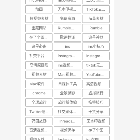
nicovideo视频下载
nico视频如何保存到手机
二次元必备工具
动画
无水印视频下载
TikTok去水印
短视频素材
免费资源
海量素材
宝藏网站
Rumble视频下载
Rumble
存了个图App
歌词翻译
追星神器
追星必备
ins
ins小技巧
社交平台教程
instagram点赞记录找回
Instagram视频下载
高清原画质
ins视频压缩原因
tiktok无水印视频下载
视频素材
Mac视频下载工具
YouTube高清下载
Mac软件推荐
自媒体工具
高清视频下载神器
chrome
全景摄影
虚拟旅行
全球旅行
旅行新体验
推特技巧
Twitter隐藏功能
社交媒体小技巧
干货分享
韩国旅游
Threads视频下载
无水印视频
高清视频下载
视频保存
存了个图
视频下载神器
Instagram高清下载
ins存图技巧