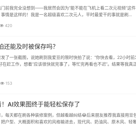
门前我完全没想到——我居然会因为“能不能在飞机上看二次元视频”这件
。事情是这样的！我是一名超级喜欢二次元人，平时最爱干的事就是刷
o。你懂那种感觉吧：随便刷一个视频就停不下来，MAD、高燃混剪、鬼畜、手
420
快拍还能及时被保存吗？
发了一张截图，说她刷到我爱豆的限时快拍了说：“你快去看，22小时前
好在赶工作，想着“应该很快就完事了，等忙完再看也不迟”。结果等我真
stagram的时候，已经没有了，快拍过期了！没有提醒，没有备份，就像···
153
！AI效果图终于能轻松保存了
房，每天都在刷各种装修案例，但越看越纠结😂后来朋友推荐我直接用豆
。把户型、大概面积和喜欢的风格输进去，现代风、奶油风、原木风、轻
至连客厅、卧室、餐厅的搭配效果都能看到。不得不说，AI确实帮我省了·