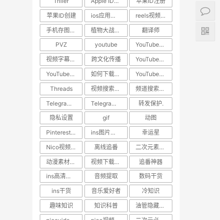
Triller
Apple ID教程
苹果ID注册
苹果ID创建
ios应用下载
reels视频下载教程
手机存图神器
植物大战僵尸
翻译师
PVZ
youtube
YouTube技巧
视频字幕翻译
跨文化传播
YouTube下载
YouTube视频下载
如何下载YouTube视频
YouTube教程
Threads
视频搜索方法
频道搜索方法
Telegram隐私保护
Telegram技巧
转发保护.
隐私设置
gif
动图
Pinterest动图保存
ins图片保存.日常美图
幸运星
Nico视频下载
离线追番
二次元素材下载
动漫素材保存
视频下载工具
追番神器
ins高清视频下载
音频提取
数码干货
ins干货
音乐爱好者
冷知识
趣味知识
知识科普
油管隐藏技巧