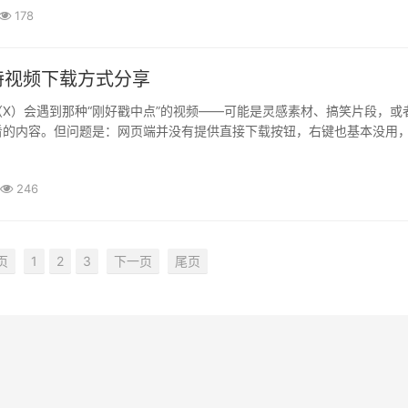
178
特视频下载方式分享
X）会遇到那种“刚好戳中点”的视频——可能是灵感素材、搞笑片段，或
看的内容。但问题是：网页端并没有提供直接下载按钮，右键也基本没用
点麻烦。如果你刚好是用电脑刷的，其实反而更简单。下面这套方法，··
246
页
1
2
3
下一页
尾页