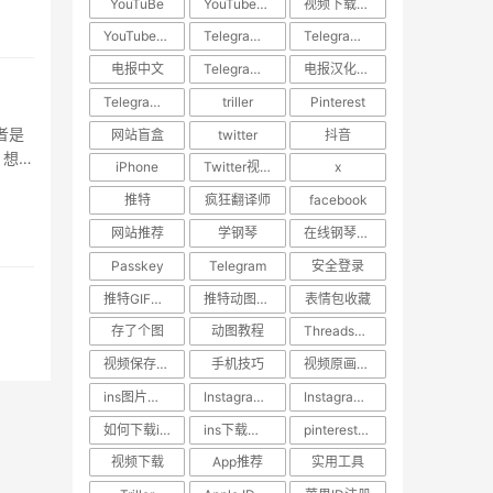
YouTuBe
YouTube视频下载
视频下载教程
YouTube视频搬运
​Telegram汉化
Telegram中文设置
电报中文
Telegram使用技巧
电报汉化方法
Telegram教程
triller
Pinterest
者是
网站盲盒
twitter
抖音
，想保
iPhone
Twitter视频去水印
x
·
推特
疯狂翻译师
facebook
网站推荐
学钢琴
在线钢琴学习网站
Passkey
Telegram
安全登录
推特GIF存图
推特动图保存
表情包收藏
存了个图
动图教程
Threads教程
视频保存技巧
手机技巧
视频原画质下载
ins图片下载
Instagram图片保存
Instagram内容下载
如何下载ins照片
ins下载助手
pinterest视频下载
视频下载
App推荐
实用工具