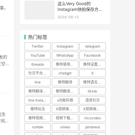
这么Very Good的
事，
Instagram快拍保存方法
你确定不馋吗！
2024-06-12
书，
热门标签
Twitter
Instagram
telegram
YouTube
WhatsApp
Facebook
发的
正空
threads
推特使用技巧
推特设置教程
社交平台使用指南
chatgpt
X
line
推特翻译
推特语言设置
推特翻译功能
推特翻译插件
tiktok
line Instagram
x功能科普
语音社交
推特玩法
X视频保存攻略
X视频保存教程
包生
推特视频下载
视频下载神器
nicovideo
奢风都
rumble
vimeo
pinterest
··