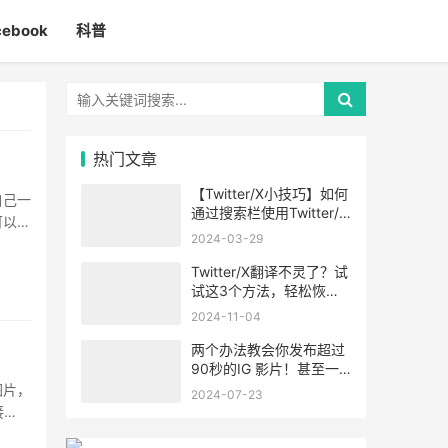
cebook
科普
热门文章
【Twitter/X小技巧】如何
自己一
通过搜索栏使用Twitter/X
可以，
的高级搜索功能
2024-03-29
Twitter/X翻译不灵了？试
试这3个方法，轻松恢
复！
2024-11-04
两个办法教会你发布超过
90秒的IG 影片！甚至一
小时！
图片，
2024-07-23
接
·