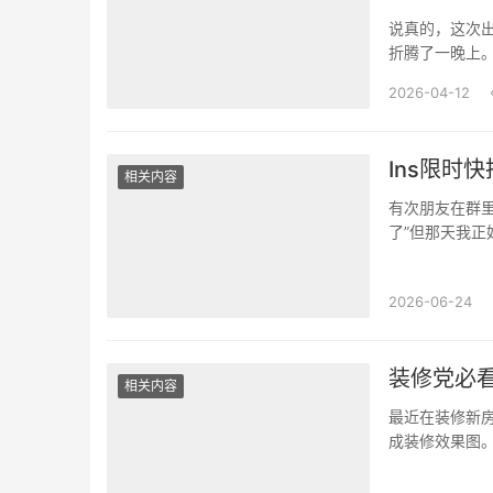
说真的，这次出
折腾了一晚上
Niconic
2026-04-12
全···
Ins限时
相关内容
有次朋友在群里
了”但那天我正
下来，点进In
2026-06-24
装修党必看
相关内容
最近在装修新
成装修效果图
能快速生成，甚