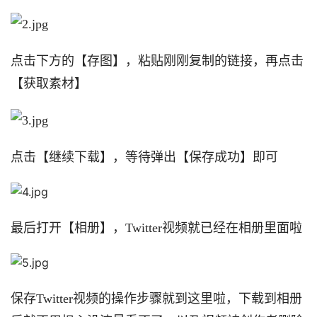
点击下方的【存图】，粘贴刚刚复制的链接，再点击
【获取素材】
点击【继续下载】，等待弹出【保存成功】即可
最后打开【相册】，Twitter视频就已经在相册里面啦
保存Twitter视频的操作步骤就到这里啦，下载到相册