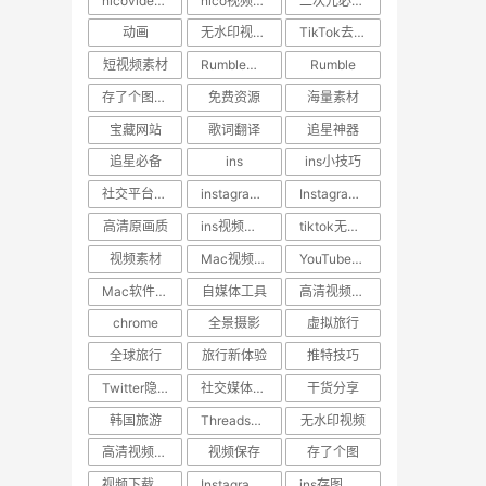
nicovideo视频下载
nico视频如何保存到手机
二次元必备工具
动画
无水印视频下载
TikTok去水印
短视频素材
Rumble视频下载
Rumble
存了个图App
免费资源
海量素材
宝藏网站
歌词翻译
追星神器
追星必备
ins
ins小技巧
社交平台教程
instagram点赞记录找回
Instagram视频下载
高清原画质
ins视频压缩原因
tiktok无水印视频下载
视频素材
Mac视频下载工具
YouTube高清下载
Mac软件推荐
自媒体工具
高清视频下载神器
chrome
全景摄影
虚拟旅行
全球旅行
旅行新体验
推特技巧
Twitter隐藏功能
社交媒体小技巧
干货分享
韩国旅游
Threads视频下载
无水印视频
高清视频下载
视频保存
存了个图
视频下载神器
Instagram高清下载
ins存图技巧