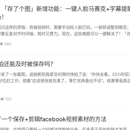
！「存了个图」新增功能：一键人脸马赛克+字幕提
备！
到过这样的烦恼：剪辑视频时，需要手动给人脸打码，一帧帧调整到眼花
却要反复对齐时间轴，耗时又费力。现在，这些难题可以一键解决了！「
迎来重磅更新，上线 “人脸马赛克”、“视频字幕提取” 和 “获取次数···
585
快拍还能及时被保存吗？
发了一张截图，说她刷到我爱豆的限时快拍了说：“你快去看，22小时前
好在赶工作，想着“应该很快就完事了，等忙完再看也不迟”。结果等我真
stagram的时候，已经没有了，快拍过期了！没有提醒，没有备份，就像···
152
一个保存+剪辑facebook视频素材的方法
的时候，总觉得只要有一个好想法就能拍出来。后来真正开始剪辑才发现