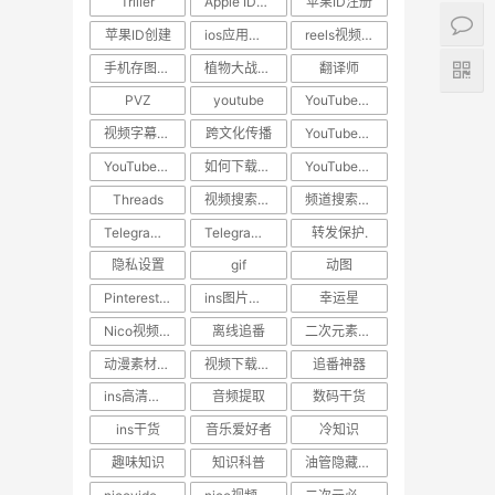
Triller
Apple ID教程
苹果ID注册
苹果ID创建
ios应用下载
reels视频下载教程
手机存图神器
植物大战僵尸
翻译师
PVZ
youtube
YouTube技巧
视频字幕翻译
跨文化传播
YouTube下载
YouTube视频下载
如何下载YouTube视频
YouTube教程
Threads
视频搜索方法
频道搜索方法
Telegram隐私保护
Telegram技巧
转发保护.
隐私设置
gif
动图
Pinterest动图保存
ins图片保存.日常美图
幸运星
Nico视频下载
离线追番
二次元素材下载
动漫素材保存
视频下载工具
追番神器
ins高清视频下载
音频提取
数码干货
ins干货
音乐爱好者
冷知识
趣味知识
知识科普
油管隐藏技巧