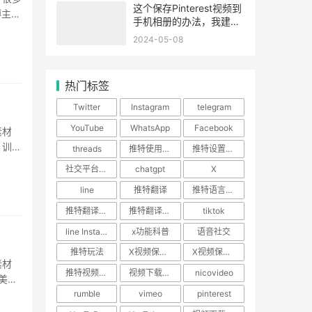
这个保存Pinterest视频到
博主的
手机相册的办法，我建议
··
你反复观看！
2024-05-08
热门标签
Twitter
Instagram
telegram
YouTube
WhatsApp
Facebook
素材
、训练
threads
推特使用技巧
推特设置教程
·
社交平台使用指南
chatgpt
X
line
推特翻译
推特语言设置
推特翻译功能
推特翻译插件
tiktok
line Instagram
x功能科普
语音社交
推特玩法
X视频保存攻略
X视频保存教程
素材
推特视频下载
视频下载神器
nicovideo
美
rumble
vimeo
pinterest
存到本