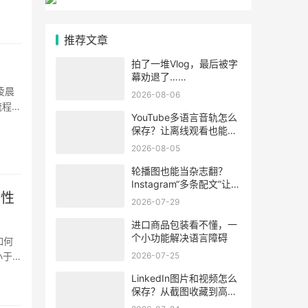
推荐文章
拍了一堆Vlog，最后被字
幕劝退了……
凌晨
2026-08-06
流程直
YouTube多语言音轨怎么
··
保存？让离线观看也能听
懂视频内容
2026-08-05
轮播图也能当杂志翻？
Instagram“多条配文”让每
个性
张图学会“自述”
2026-07-29
进口商品包装看不懂，一
个小功能解决语言障碍
如何
2026-07-25
小于2
·
LinkedIn图片和视频怎么
保存？从截图收藏到高清
素材整理的方法