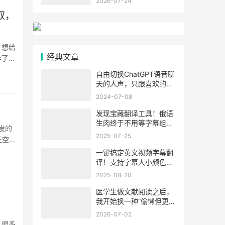
2026-07-24
取，
；想给
经典文章
存了个
自由切换ChatGPT语音聊
天的人声，只跟喜欢的声
音对话！
2024-07-08
发现宝藏翻译工具！俄语
生肉终于不用等字幕组，
发的
深夜追剧幸福感拉满
2025-07-25
正空
一键搞定英文视频字幕翻
译！支持字幕大小颜色自
由调整
2025-08-20
医学生做文献阅读之后，
我开始换一种“偷懒但更高
效”的方式
2026-07-02
，很多