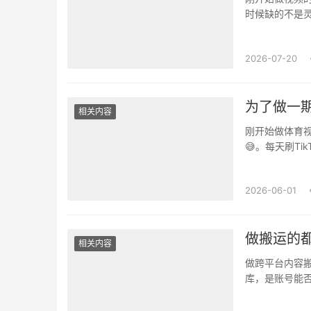
时候缺的不是灵
视频，里面有不
2026-07-20
为了做一期
相关内容
刚开始做体育
😅。每天刷T
花絮，甚至一些
2026-06-01
做搬运的都
相关内容
做跨平台内容
库，是账号能否
食、影视类优
···