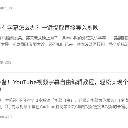
508
没有字幕怎么办？一键提取直接导入剪映
还在电脑前发呆。那天我从晚上为了一条半小时的外语采访字幕，一路翻到
写太慢，机器翻译又要大改，还不如自己来，根本没法直接用，整个剪辑
题还没做完，脑子已经开始发木，咖啡都凉了。快四点的时候，我试了下·
308
备！YouTube视频字幕自由编辑教程，轻松实现
果
e视频，字幕还“不可控”？3步解锁「字幕自由」，轻松让字幕为你服务！1🎯 
」① 提取视频字幕在YouTube复制带CC字幕的视频链接🔔视频时长需
个图」→「剪辑」→「视频字幕提取」粘贴链接 → 点击「提取字幕」→··
470