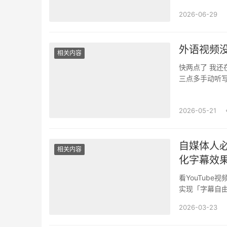
2026-06-29
外语视频
相关内容
快两点了 我
三点多手动听
接卡住。眼看选
2026-05-21
自媒体人必
相关内容
化字幕效
看YouTub
实现「字幕自由
小时打开「存了
2026-03-23