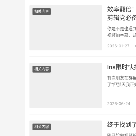
效率翻倍
相关内容
剪辑党必
你是不是也遇
视频加字幕，
图」App 近日
2026-01-27
Ins限时
相关内容
有次朋友在群里
了”但那天我正
下来，点进In
2026-06-24
终于找到了
相关内容
刚开始做视频