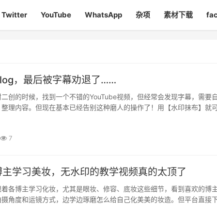
Twitter
YouTube
WhatsApp
杂项
素材下载
fa
log，最后被字幕劝退了……
二创的时候，找到一个不错的YouTube视频，但经常会发现字幕，需要
，整理内容。但现在基本已经告别这种磨人的操作了！用【水印抹布】就
载素材的软件吗?他的剪辑页面有很多剪辑功能，其中还包括‘编辑字幕···
7
博主学习美妆，无水印的教学视频真的太顶了
跟着各博主学习化妆，尤其是眼妆、修容、底妆这些细节，看到喜欢的博
拍摄角度和运镜方式，边学边琢磨怎么给自己化美美的妆造。但平台直接
，而且有些画质没那么清楚，放大看眼线、睫毛这些细节的时候，总觉··