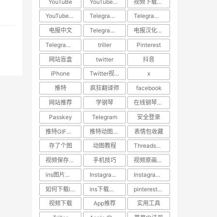
YouTuBe
YouTube视频下载
视频下载教程
YouTube视频搬运
​Telegram汉化
Telegram中文设置
电报中文
Telegram使用技巧
电报汉化方法
Telegram教程
triller
Pinterest
网站盲盒
twitter
抖音
iPhone
Twitter视频去水印
x
推特
疯狂翻译师
facebook
网站推荐
学钢琴
在线钢琴学习网站
Passkey
Telegram
安全登录
推特GIF存图
推特动图保存
表情包收藏
存了个图
动图教程
Threads教程
视频保存技巧
手机技巧
视频原画质下载
ins图片下载
Instagram图片保存
Instagram内容下载
如何下载ins照片
ins下载助手
pinterest视频下载
视频下载
App推荐
实用工具