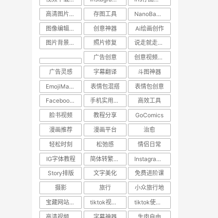
高清图片保存
存图工具
NanoBanana
图像编辑工具
创意神器
Ai绘画创作
图片背景转换
照片修复
说走就走的旅行
广告创意
创意视频下载
广告灵感
字幕翻译
斗图神器
EmojiMashup
表情包混搭
表情包创意
Facebook视频保存
手机实用技巧
高效工具
脸书视频
教程分享
GoComics
漫画推荐
漫画平台
治愈
轻松时刻
松弛感
情侣日常
IG字体教程
简体转繁体技巧
Instagram使用技巧
Story排版
文字美化
免费进阶课
摄影
旅行
小众旅行地
宝藏网站推荐
tiktok视频下载
tiktok使用技巧
高清视频下载
字幕神器
生肉自由