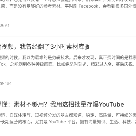
感，而是没有足够好的参考素材。平时刷 Facebook，会看到很多国外
少有意思的转场、拍摄角度和剪辑思路。以前看到喜欢的内容，只会点收·
61
视频，我曾经翻了3小时素材库🎬
视频的时候，我以为最难的是剪辑技术。后来才发现，真正费时间的是找
ikTok，总能刷到各种神级画面。比如绝杀时刻🏀、精彩过人⚽、赛后庆祝
国外博主拍到的现场镜头，画质和氛围感都特别好。最崩溃的是，好不··
164
懂：素材不够用？我用这招批量存爆YouTube
搬运、自媒体矩阵、短视频分发的朋友都知道，稳定、高质量、可持续的
长期运营的核心。尤其是 YouTube 平台，拥有海量知识、生活、科技、
质素材，但很多人卡在一步：无法批量下载、无法高效整理、无法稳定保