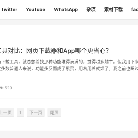
Twitter
YouTube
WhatsApp
杂项
素材下载
fa
工具对比：网页下载器和App哪个更省心？
频下载工具，就总想着找那种功能堆得满满的，觉得越多越牛。但我用下
大多数普通人来说，功能多反而成了累赘，用着用着就烦了。我之前也踩
。一开始，我试的都是各种在线网页下载器，比如：● videofetche···
529
上一页
1
下一页
尾页