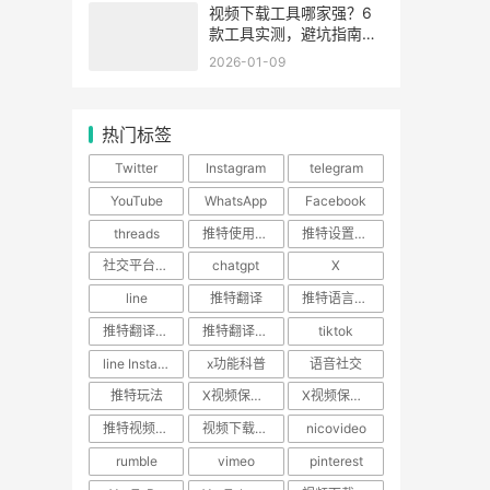
视频下载工具哪家强？6
款工具实测，避坑指南看
这篇就够了
2026-01-09
热门标签
Twitter
Instagram
telegram
YouTube
WhatsApp
Facebook
threads
推特使用技巧
推特设置教程
社交平台使用指南
chatgpt
X
line
推特翻译
推特语言设置
推特翻译功能
推特翻译插件
tiktok
line Instagram
x功能科普
语音社交
推特玩法
X视频保存攻略
X视频保存教程
推特视频下载
视频下载神器
nicovideo
rumble
vimeo
pinterest