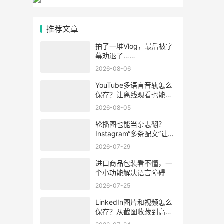
推荐文章
拍了一堆Vlog，最后被字
幕劝退了……
2026-08-06
YouTube多语言音轨怎么
保存？让离线观看也能听
懂视频内容
2026-08-05
轮播图也能当杂志翻？
Instagram“多条配文”让每
张图学会“自述”
2026-07-29
进口商品包装看不懂，一
个小功能解决语言障碍
2026-07-25
LinkedIn图片和视频怎么
保存？从截图收藏到高清
素材整理的方法