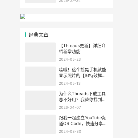
2026-07-24
经典文章
【Threads更新】详细介
绍新增功能
2024-05-23
哇哦！这个摇晃手机就能
显示照片的【IG特效框】
功能也太酷了！
2024-05-13
为什么Threads下载工具
总不好用？我替你找到了
答案
2026-04-07
跟我一起建立YouTube频
道QR Code，快速分享
YouTube频道吧！
2024-08-30