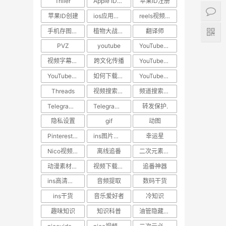
Triller
Apple ID教程
苹果ID注册
苹果ID创建
ios应用下载
reels视频下载教程
手机存图神器
植物大战僵尸
翻译师
PVZ
youtube
YouTube技巧
视频字幕翻译
跨文化传播
YouTube下载
YouTube视频下载
如何下载YouTube视频
YouTube教程
Threads
视频搜索方法
频道搜索方法
Telegram隐私保护
Telegram技巧
转发保护.
隐私设置
gif
动图
Pinterest动图保存
ins图片保存.日常美图
幸运星
Nico视频下载
离线追番
二次元素材下载
动漫素材保存
视频下载工具
追番神器
ins高清视频下载
音频提取
数码干货
ins干货
音乐爱好者
冷知识
趣味知识
知识科普
油管隐藏技巧