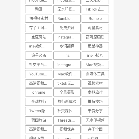
nicovideo视频下载
nico视频如何保存到手机
二次元必备工具
动画
无水印视频下载
TikTok去水印
短视频素材
Rumble视频下载
Rumble
存了个图App
免费资源
海量素材
宝藏网站
Instagram视频下载
高清原画质
ins视频压缩原因
歌词翻译
追星神器
追星必备
ins
ins小技巧
社交平台教程
instagram点赞记录找回
Mac视频下载工具
YouTube高清下载
Mac软件推荐
自媒体工具
高清视频下载神器
tiktok无水印视频下载
视频素材
chrome
全景摄影
虚拟旅行
全球旅行
旅行新体验
推特技巧
Twitter隐藏功能
社交媒体小技巧
干货分享
韩国旅游
Threads视频下载
无水印视频
高清视频下载
视频保存
存了个图
视频下载神器
Instagram高清下载
ins存图技巧