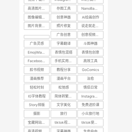
高清图片保存
存图工具
NanoBanana
图像编辑工具
创意神器
Ai绘画创作
图片背景转换
照片修复
说走就走的旅行
广告创意
创意视频下载
广告灵感
字幕翻译
斗图神器
EmojiMashup
表情包混搭
表情包创意
Facebook视频保存
手机实用技巧
高效工具
脸书视频
教程分享
GoComics
漫画推荐
漫画平台
治愈
轻松时刻
松弛感
情侣日常
IG字体教程
简体转繁体技巧
Instagram使用技巧
Story排版
文字美化
免费进阶课
摄影
旅行
小众旅行地
宝藏网站推荐
tiktok视频下载
tiktok使用技巧
高清视频下载
字幕神器
生肉自由