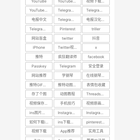
YouTuBe
YouTube视频下载
视频下载教程
YouTube视频搬运
​Telegram汉化
Telegram中文设置
电报中文
Telegram使用技巧
电报汉化方法
Telegram教程
Pinterest
triller
网站盲盒
twitter
抖音
iPhone
Twitter视频去水印
x
推特
疯狂翻译师
facebook
Passkey
Telegram
安全登录
网站推荐
学钢琴
在线钢琴学习网站
推特GIF存图
推特动图保存
表情包收藏
存了个图
动图教程
Threads教程
视频保存技巧
手机技巧
视频原画质下载
ins图片下载
Instagram图片保存
Instagram内容下载
如何下载ins照片
ins下载助手
pinterest视频下载
视频下载
App推荐
实用工具