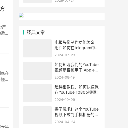
2026-07-24
的方
份产
经典文章
的适合
··
电报头像制作功能怎么
用？如何在telegram中制
作个人头像详细教学！
2024-07-23
如何知晓我们的YouTube
视频是否被用于 Apple、
到底在
Claude 或 Open AI 训练
2024-08-19
不懂。
AI？
超详细教程：如何快速保
存YouTube 1080p视频！
2024-10-09
摇了我吧！这个YouTube
视频下载到手机相册的方
法我不藏了！
2024-04-24
版本等