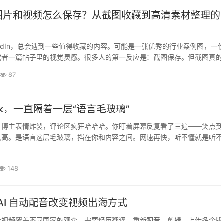
dIn图片和视频怎么保存？从截图收藏到高清素材整理
nkedIn，总会遇到一些值得收藏的内容。可能是一张优秀的行业案例图，一
或者一篇帖子里的视觉灵感。很多人的第一反应是：截图保存。但截图真
一段时间打开手机相册，往往会发现大量重复图片：带有网页边框、点赞·
87
Tok，一直隔着一层“语言毛玻璃”
。博主表情炸裂，评论区疯狂哈哈哈。你盯着屏幕反复看了三遍——笑点
点高。是语言这层毛玻璃，挡在你和内容之间。网速再快，听不懂就是听
这堵墙TikTok其实自带了“破墙工具”，只是藏得有点深。第一个，全···
148
e AI 自动配音改变视频出海方式
个视频覆盖不同国家的观众，需要经历翻译、重新配音、剪辑、上传多个