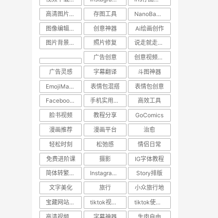
高清图片保存
存图工具
NanoBanana
图像编辑工具
创意神器
Ai绘画创作
图片背景转换
照片修复
说走就走的旅行
广告创意
创意视频下载
广告灵感
字幕翻译
斗图神器
EmojiMashup
表情包混搭
表情包创意
Facebook视频保存
手机实用技巧
高效工具
脸书视频
教程分享
GoComics
漫画推荐
漫画平台
治愈
轻松时刻
松弛感
情侣日常
免费进阶课
摄影
IG字体教程
简体转繁体技巧
Instagram使用技巧
Story排版
文字美化
旅行
小众旅行地
宝藏网站推荐
tiktok视频下载
tiktok使用技巧
高清视频下载
字幕神器
生肉自由