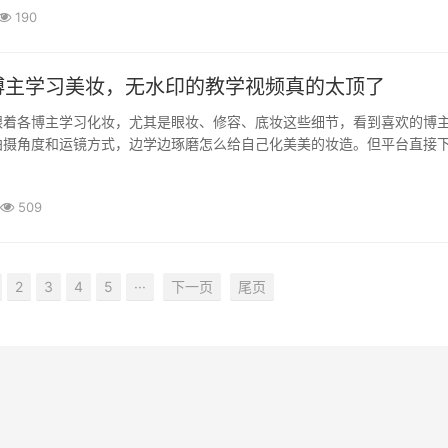
190
博主学习美妆，无水印的教学视频真的太顶了
跟着各博主学习化妆，尤其是眼妆、修容、底妆这些细节，看到喜欢的博
拍摄角度和运镜方式，边学边琢磨怎么给自己化美美的妆造。但平台直接
，而且有些画质没那么清楚，放大看眼线、睫毛这些细节的时候，总觉··
509
2
3
4
5
···
下一页
尾页