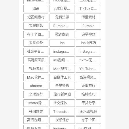
nicovideo视频下载
nico视频如何保存到手机
二次元必备工具
动画
无水印视频下载
TikTok去水印
短视频素材
免费资源
海量素材
宝藏网站
Rumble视频下载
Rumble
存了个图App
歌词翻译
追星神器
追星必备
ins
ins小技巧
社交平台教程
instagram点赞记录找回
Instagram视频下载
高清原画质
ins视频压缩原因
tiktok无水印视频下载
视频素材
Mac视频下载工具
YouTube高清下载
Mac软件推荐
自媒体工具
高清视频下载神器
chrome
全景摄影
虚拟旅行
全球旅行
旅行新体验
推特技巧
Twitter隐藏功能
社交媒体小技巧
干货分享
韩国旅游
Threads视频下载
无水印视频
高清视频下载
视频保存
存了个图
视频下载神器
Instagram高清下载
ins存图技巧