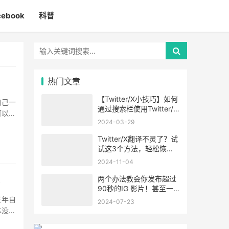
cebook
科普
热门文章
【Twitter/X小技巧】如何
自己一
通过搜索栏使用Twitter/X
可以，
的高级搜索功能
2024-03-29
Twitter/X翻译不灵了？试
试这3个方法，轻松恢
复！
2024-11-04
两个办法教会你发布超过
容
90秒的IG 影片！甚至一
小时！
三年自
2024-07-23
本没听
··