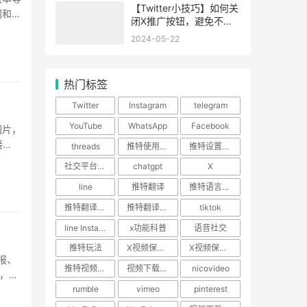
【Twitter小技巧】如何关
间和制
闭X推广按钮，避免不必
·
要的广告骚扰！
2024-05-22
热门标签
Twitter
Instagram
telegram
YouTube
WhatsApp
Facebook
图片，
接
threads
推特使用技巧
推特设置教程
·
社交平台使用指南
chatgpt
X
line
推特翻译
推特语言设置
推特翻译功能
推特翻译插件
tiktok
line Instagram
x功能科普
语音社交
推特玩法
X视频保存攻略
X视频保存教程
报、
推特视频下载
视频下载神器
nicovideo
，而
rumble
vimeo
pinterest