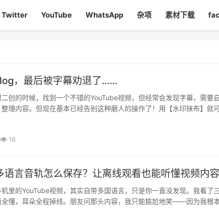
Twitter
YouTube
WhatsApp
杂项
素材下载
fa
log，最后被字幕劝退了……
二创的时候，找到一个不错的YouTube视频，但经常会发现字幕，需要
，整理内容。但现在基本已经告别这种磨人的操作了！用【水印抹布】就
载素材的软件吗?他的剪辑页面有很多剪辑功能，其中还包括‘编辑字幕···
16
be多语言音轨怎么保存？让离线观看也能听懂视频内
机里的YouTube视频，其实自带多国语言，只是你一直没发现。我看了
面全懂，耳朵全程掉线。朋友问那头内容，我只能尴尬地笑——因为我根
到某天手滑点开设置，才惊觉：同一部视频，早就藏了好几条音轨。在线·