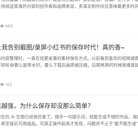
于持续运营海外内容的创作者和品牌来说，多语言制作往往意味着更多时
YouTube 推出的「多语种自动配音」功能，让这一过程变得更加简单。··
469
让我告别截图/录屏小红书的保存时代！真的香~
书内容整理时，一直在找更省事的素材保存方式。以前看到喜欢的视频或
不轻松😅要么是带水印，要么下载后画质被压缩，后期再用的时候很难直
页解析工具：❌ 广告多❌ 步骤绕❌ 有时候还解析失败整体体验就是——··
163
来越强，为什么保存却没那么简单？
在的 AI 生图已经很厉害了。随手一句提示词，就能生成不错的作品，海
甚至接近可用成品。可真正操作起来才发现，问题并不止于“能不能生成”
好保存”——水印明显，并不适合后续使用。这个细节上的阻碍，正···