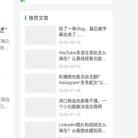
推荐文章
拍了一堆Vlog，最后被字
述”
幕劝退了……
有独立
2026-08-06
1张在
YouTube多语言音轨怎么
··
保存？让离线观看也能听
懂视频内容
2026-08-05
轮播图也能当杂志翻？
Instagram“多条配文”让每
张图学会“自述”
2026-07-29
觉得自
进口商品包装看不懂，一
几个
个小功能解决语言障碍
·
2026-07-25
LinkedIn图片和视频怎么
保存？从截图收藏到高清
素材整理的方法