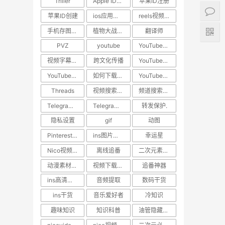
Triller
Apple ID教程
苹果ID注册
苹果ID创建
ios应用下载
reels视频下载教程
手机存图神器
植物大战僵尸
翻译师
PVZ
youtube
YouTube技巧
视频字幕翻译
跨文化传播
YouTube下载
YouTube视频下载
如何下载YouTube视频
YouTube教程
Threads
视频搜索方法
频道搜索方法
Telegram隐私保护
Telegram技巧
转发保护.
隐私设置
gif
动图
Pinterest动图保存
ins图片保存.日常美图
幸运星
Nico视频下载
离线追番
二次元素材下载
动漫素材保存
视频下载工具
追番神器
ins高清视频下载
音频提取
数码干货
ins干货
音乐爱好者
冷知识
趣味知识
知识科普
油管隐藏技巧