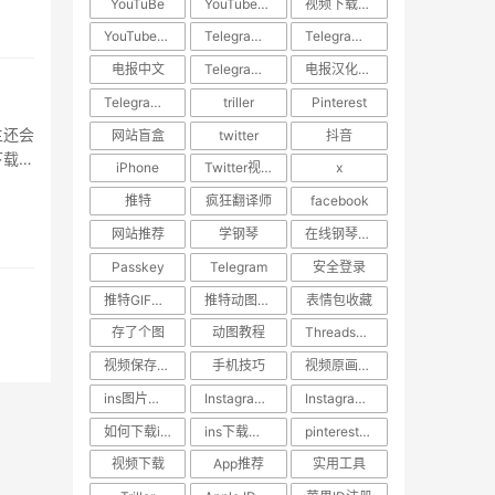
YouTuBe
YouTube视频下载
视频下载教程
YouTube视频搬运
​Telegram汉化
Telegram中文设置
电报中文
Telegram使用技巧
电报汉化方法
Telegram教程
triller
Pinterest
主还会
网站盲盒
twitter
抖音
下载的
iPhone
Twitter视频去水印
x
·
推特
疯狂翻译师
facebook
网站推荐
学钢琴
在线钢琴学习网站
Passkey
Telegram
安全登录
推特GIF存图
推特动图保存
表情包收藏
存了个图
动图教程
Threads教程
视频保存技巧
手机技巧
视频原画质下载
ins图片下载
Instagram图片保存
Instagram内容下载
如何下载ins照片
ins下载助手
pinterest视频下载
视频下载
App推荐
实用工具