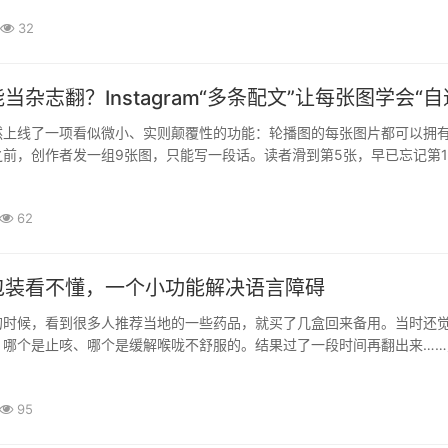
32
当杂志翻？Instagram“多条配文”让每张图学会“自
am 悄然上线了一项看似微小、实则颠覆性的功能：轮播图的每张图片都可以拥
前，创作者发一组9张图，只能写一段话。读者滑到第5张，早已忘记第
测评、攻略类内容尤其吃亏——信息密度高，却被迫挤在同一段文案里，·
62
包装看不懂，一个小功能解决语言障碍
的时候，看到很多人推荐当地的一些药品，就买了几盒回来备用。当时还
，哪个是止咳、哪个是缓解喉咙不舒服的。结果过了一段时间再翻出来……
全是日文，瞬间懵了🧠包装看着都差不多，想确认一下具体用途，又不··
95