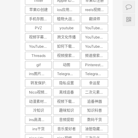
Triller
Apple ID教程
苹果ID注册
苹果ID创建
ios应用下载
reels视频下载教程
手机存图神器
植物大战僵尸
翻译师
PVZ
youtube
YouTube技巧
视频字幕翻译
跨文化传播
YouTube下载
YouTube视频下载
如何下载YouTube视频
YouTube教程
Threads
视频搜索方法
频道搜索方法
gif
动图
Pinterest动图保存
ins图片保存.日常美图
Telegram隐私保护
Telegram技巧
转发保护.
隐私设置
幸运星
Nico视频下载
离线追番
二次元素材下载
动漫素材保存
视频下载工具
追番神器
冷知识
趣味知识
知识科普
ins高清视频下载
音频提取
数码干货
ins干货
音乐爱好者
油管隐藏技巧