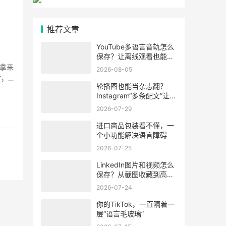
推荐文章
YouTube多语言音轨怎么
保存？让离线观看也能听
懂视频内容
场拿来
2026-08-05
材，右
轮播图也能当杂志翻？
·
Instagram“多条配文”让每
张图学会“自述”
2026-07-29
进口商品包装看不懂，一
个小功能解决语言障碍
2026-07-25
LinkedIn图片和视频怎么
保存？从截图收藏到高清
素材整理的方法
2026-07-24
你的TikTok，一直隔着一
层“语言毛玻璃”