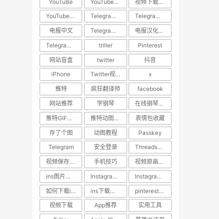
YouTuBe
YouTube视频下载
视频下载教程
YouTube视频搬运
​Telegram汉化
Telegram中文设置
电报中文
Telegram使用技巧
电报汉化方法
Telegram教程
triller
Pinterest
网站盲盒
twitter
抖音
iPhone
Twitter视频去水印
x
推特
疯狂翻译师
facebook
网站推荐
学钢琴
在线钢琴学习网站
推特GIF存图
推特动图保存
表情包收藏
存了个图
动图教程
Passkey
Telegram
安全登录
Threads教程
视频保存技巧
手机技巧
视频原画质下载
ins图片下载
Instagram图片保存
Instagram内容下载
如何下载ins照片
ins下载助手
pinterest视频下载
视频下载
App推荐
实用工具