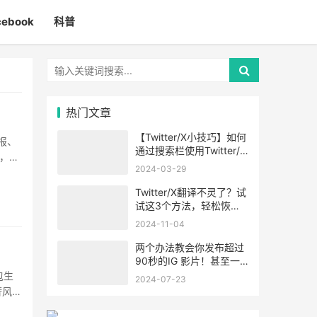
cebook
科普
热门文章
【Twitter/X小技巧】如何
报、
通过搜索栏使用Twitter/X
，而
的高级搜索功能
2024-03-29
Twitter/X翻译不灵了？试
试这3个方法，轻松恢
复！
2024-11-04
两个办法教会你发布超过
90秒的IG 影片！甚至一
小时！
包生
2024-07-23
奢风都
··