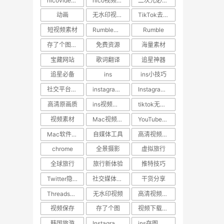
nicovideo视频下载
nico视频如何保存到手机
二次元必备工具
动画
无水印视频下载
TikTok去水印
短视频素材
Rumble视频下载
Rumble
存了个图App
免费资源
海量素材
宝藏网站
歌词翻译
追星神器
追星必备
ins
ins小技巧
社交平台教程
instagram点赞记录找回
Instagram视频下载
高清原画质
ins视频压缩原因
tiktok无水印视频下载
视频素材
Mac视频下载工具
YouTube高清下载
Mac软件推荐
自媒体工具
高清视频下载神器
chrome
全景摄影
虚拟旅行
全球旅行
旅行新体验
推特技巧
Twitter隐藏功能
社交媒体小技巧
干货分享
Threads视频下载
无水印视频
高清视频下载
视频保存
存了个图
视频下载神器
韩国旅游
Instagram高清下载
ins存图技巧