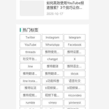
如何高效使用YouTube频
道搜索？3个技巧让你秒
锁定内容！
2025-10-17
热门标签
Twitter
Instagram
telegram
YouTube
WhatsApp
Facebook
threads
推特使用技巧
推特设置教程
社交平台使用指南
chatgpt
X
line
推特翻译
推特语言设置
推特翻译功能
推特翻译插件
tiktok
line Instagram
x功能科普
语音社交
推特玩法
X视频保存攻略
X视频保存教程
推特视频下载
视频下载神器
nicovideo
rumble
vimeo
pinterest