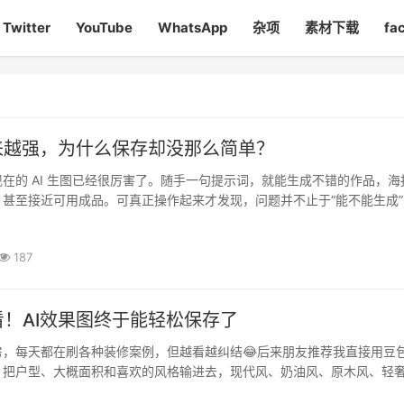
Twitter
YouTube
WhatsApp
杂项
素材下载
fa
来越强，为什么保存却没那么简单？
在的 AI 生图已经很厉害了。随手一句提示词，就能生成不错的作品，海
甚至接近可用成品。可真正操作起来才发现，问题并不止于“能不能生成”
好保存”——水印明显，并不适合后续使用。这个细节上的阻碍，正···
187
！AI效果图终于能轻松保存了
房，每天都在刷各种装修案例，但越看越纠结😂后来朋友推荐我直接用豆
。把户型、大概面积和喜欢的风格输进去，现代风、奶油风、原木风、轻
至连客厅、卧室、餐厅的搭配效果都能看到。不得不说，AI确实帮我省了·