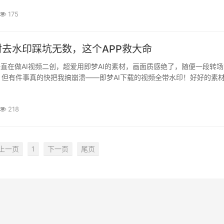
175
材去水印踩坑无数，这个APP救大命
一直在做AI视频二创，超爱用即梦AI的素材，画面质感绝了，随便一段转
。但有件事真的快把我搞崩溃——即梦AI下载的视频全带水印！好好的素
，剪辑时怎么调都别扭。试过录屏，画质直接糊成马赛克；找过各种解··
218
上一页
1
下一页
尾页