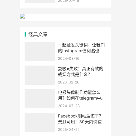
2026-07-15
经典文章
一起触发关键词，让我们
的Instagram便利贴也变
得金光闪闪吧！
2024-08-16
复吸≠失败：真正有效的
戒烟方式是什么？
2026-02-26
电报头像制作功能怎么
用？如何在telegram中制
作个人头像详细教学！
2024-07-23
Facebook删帖后悔了？
亲测可用！30天内快速找
回教程
2025-04-22