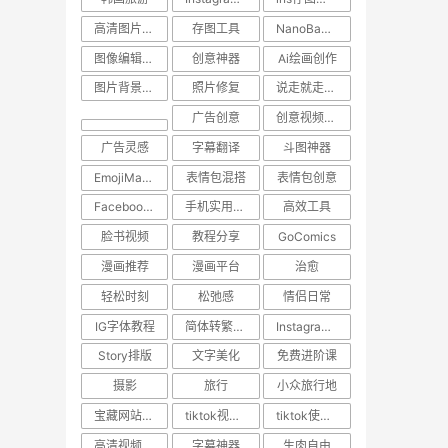
高清图片保存
存图工具
NanoBanana
图像编辑工具
创意神器
Ai绘画创作
图片背景转换
照片修复
说走就走的旅行
广告创意
创意视频下载
广告灵感
字幕翻译
斗图神器
EmojiMashup
表情包混搭
表情包创意
Facebook视频保存
手机实用技巧
高效工具
脸书视频
教程分享
GoComics
漫画推荐
漫画平台
治愈
轻松时刻
松弛感
情侣日常
IG字体教程
简体转繁体技巧
Instagram使用技巧
Story排版
文字美化
免费进阶课
摄影
旅行
小众旅行地
宝藏网站推荐
tiktok视频下载
tiktok使用技巧
高清视频下载
字幕神器
生肉自由