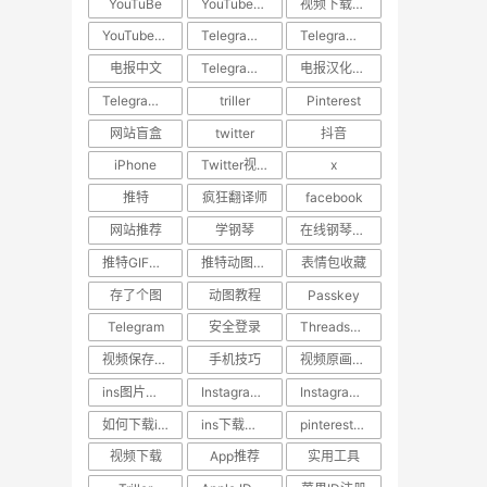
YouTuBe
YouTube视频下载
视频下载教程
YouTube视频搬运
​Telegram汉化
Telegram中文设置
电报中文
Telegram使用技巧
电报汉化方法
Telegram教程
triller
Pinterest
网站盲盒
twitter
抖音
iPhone
Twitter视频去水印
x
推特
疯狂翻译师
facebook
网站推荐
学钢琴
在线钢琴学习网站
推特GIF存图
推特动图保存
表情包收藏
存了个图
动图教程
Passkey
Telegram
安全登录
Threads教程
视频保存技巧
手机技巧
视频原画质下载
ins图片下载
Instagram图片保存
Instagram内容下载
如何下载ins照片
ins下载助手
pinterest视频下载
视频下载
App推荐
实用工具