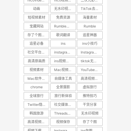
nicovideo视频下载
nico视频如何保存到手机
二次元必备工具
动画
无水印视频下载
TikTok去水印
短视频素材
免费资源
海量素材
宝藏网站
Rumble视频下载
Rumble
存了个图App
歌词翻译
追星神器
追星必备
ins
ins小技巧
社交平台教程
instagram点赞记录找回
Instagram视频下载
高清原画质
ins视频压缩原因
tiktok无水印视频下载
视频素材
Mac视频下载工具
YouTube高清下载
Mac软件推荐
自媒体工具
高清视频下载神器
chrome
全景摄影
虚拟旅行
全球旅行
旅行新体验
推特技巧
Twitter隐藏功能
社交媒体小技巧
干货分享
韩国旅游
Threads视频下载
无水印视频
高清视频下载
视频保存
存了个图
视频下载神器
Instagram高清下载
ins存图技巧