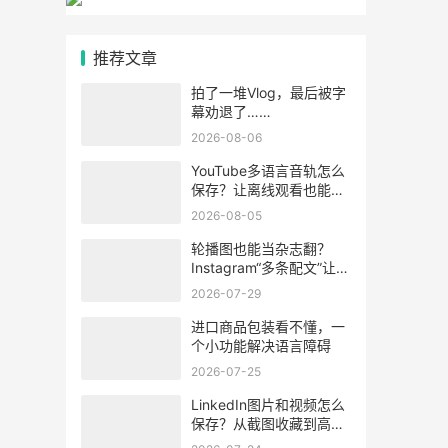
推荐文章
拍了一堆Vlog，最后被字
幕劝退了……
2026-08-06
YouTube多语言音轨怎么
保存？让离线观看也能听
懂视频内容
2026-08-05
轮播图也能当杂志翻？
Instagram“多条配文”让每
张图学会“自述”
2026-07-29
进口商品包装看不懂，一
个小功能解决语言障碍
2026-07-25
LinkedIn图片和视频怎么
保存？从截图收藏到高清
素材整理的方法