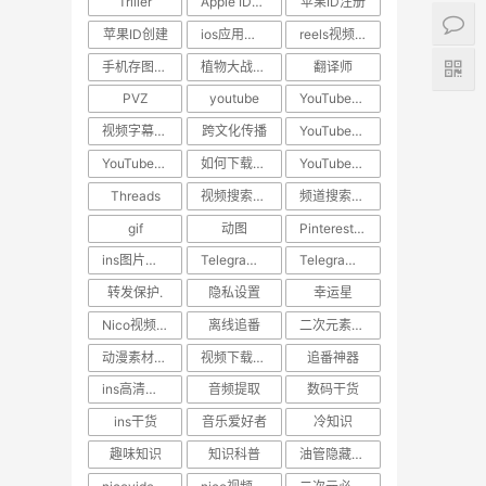
Triller
Apple ID教程
苹果ID注册
苹果ID创建
ios应用下载
reels视频下载教程
手机存图神器
植物大战僵尸
翻译师
PVZ
youtube
YouTube技巧
视频字幕翻译
跨文化传播
YouTube下载
YouTube视频下载
如何下载YouTube视频
YouTube教程
Threads
视频搜索方法
频道搜索方法
gif
动图
Pinterest动图保存
ins图片保存.日常美图
Telegram隐私保护
Telegram技巧
转发保护.
隐私设置
幸运星
Nico视频下载
离线追番
二次元素材下载
动漫素材保存
视频下载工具
追番神器
ins高清视频下载
音频提取
数码干货
ins干货
音乐爱好者
冷知识
趣味知识
知识科普
油管隐藏技巧