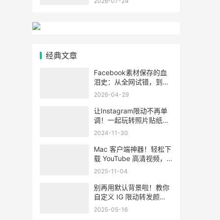
2026-07-24
经典文章
Facebook素材保存的血
泪史：从全网试错，到一
劳永逸
2026-04-29
让Instagram限动不再单
调！一起玩转照片贴纸裁
切新功能吧~
2024-11-30
Mac 客户端神器！轻松下
载 YouTube 高清视频，
操作零难度！
2025-11-04
别再用默认背景啦！教你
自定义 IG 限动转发颜
色，30 秒搞定个性排版
2025-05-16