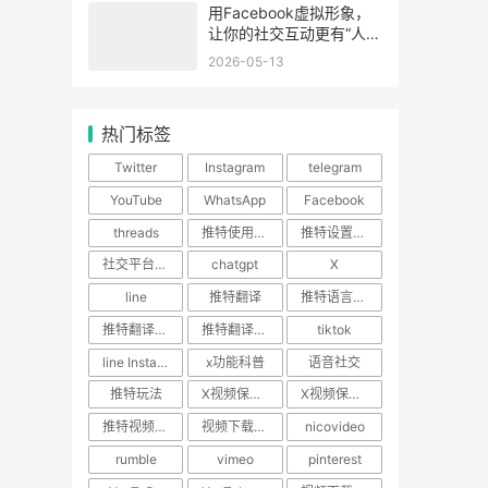
用Facebook虚拟形象，
让你的社交互动更有“人味
儿”
2026-05-13
热门标签
Twitter
Instagram
telegram
YouTube
WhatsApp
Facebook
threads
推特使用技巧
推特设置教程
社交平台使用指南
chatgpt
X
line
推特翻译
推特语言设置
推特翻译功能
推特翻译插件
tiktok
line Instagram
x功能科普
语音社交
推特玩法
X视频保存攻略
X视频保存教程
推特视频下载
视频下载神器
nicovideo
rumble
vimeo
pinterest