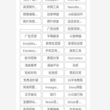
高清图片保存
存图工具
NanoBanana
图像编辑工具
创意神器
Ai绘画创作
图片背景转换
照片修复
说走就走的旅行
广告创意
创意视频下载
广告灵感
字幕翻译
斗图神器
EmojiMashup
表情包混搭
表情包创意
Facebook视频保存
手机实用技巧
高效工具
脸书视频
教程分享
GoComics
漫画推荐
漫画平台
治愈
轻松时刻
松弛感
情侣日常
免费进阶课
摄影
IG字体教程
简体转繁体技巧
Instagram使用技巧
Story排版
文字美化
旅行
小众旅行地
宝藏网站推荐
tiktok视频下载
tiktok使用技巧
高清视频下载
字幕神器
生肉自由