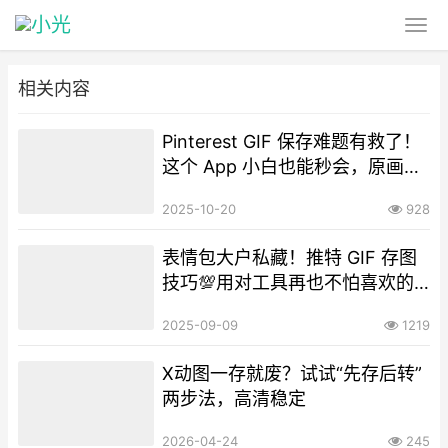
相关内容
Pinterest GIF 保存难题有救了！
这个 App 小白也能秒会，原画质
动图直接存
2025-10-20
928
表情包大户私藏！推特 GIF 存图
技巧💯用对工具再也不怕喜欢的
图消失
2025-09-09
1219
X动图一存就废？试试“先存后转”
两步法，高清稳定
2026-04-24
245