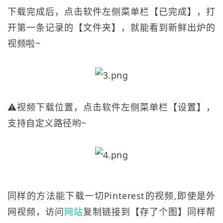
下载完成后，点击软件左侧菜单栏【已完成】，打
开第一条记录的【文件夹】，就能看到新鲜出炉的
视频啦~
⚠️视频下载位置，点击软件左侧菜单栏【设置】，
支持自定义路径哟~
同样的方法能下载一切Pinterest的视频,即使是外
网视频，访问
网站
复制链接到【存了个图】同样帮