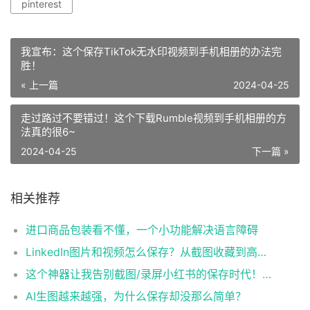
pinterest
我宣布：这个保存TikTok无水印视频到手机相册的办法完
胜！
« 上一篇
2024-04-25
走过路过不要错过！这个下载Rumble视频到手机相册的方
法真的很6~
2024-04-25
下一篇 »
相关推荐
进口商品包装看不懂，一个小功能解决语言障碍
LinkedIn图片和视频怎么保存？从截图收藏到高清素材整理的方法
这个神器让我告别截图/录屏小红书的保存时代！真的香~
AI生图越来越强，为什么保存却没那么简单？